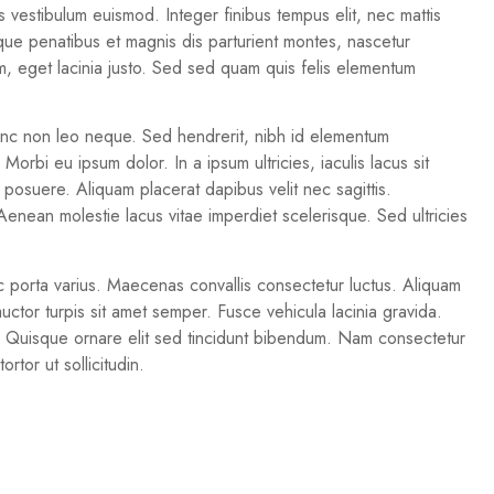
is vestibulum euismod. Integer finibus tempus elit, nec mattis
oque penatibus et magnis dis parturient montes, nascetur
m, eget lacinia justo. Sed sed quam quis felis elementum
Nunc non leo neque. Sed hendrerit, nibh id elementum
rbi eu ipsum dolor. In a ipsum ultricies, iaculis lacus sit
 posuere. Aliquam placerat dapibus velit nec sagittis.
 Aenean molestie lacus vitae imperdiet scelerisque. Sed ultricies
a ac porta varius. Maecenas convallis consectetur luctus. Aliquam
 auctor turpis sit amet semper. Fusce vehicula lacinia gravida.
in. Quisque ornare elit sed tincidunt bibendum. Nam consectetur
tor ut sollicitudin.