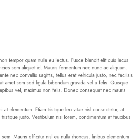
non tempor quam nulla eu lectus. Fusce blandit elit quis lacus
ultricies sem aliquet id. Mauris fermentum nec nunc ac aliquam.
e nec convallis sagittis, tellus erat vehicula justo, nec facilisis
 sit amet sem sed ligula bibendum gravida vel a felis. Quisque
is dapibus vel, maximus non felis. Donec consequat nec mauris
i at elementum. Etiam tristique leo vitae nisl consectetur, at
u tristique justo. Vestibulum nisi lorem, condimentum at faucibus
a sem. Mauris efficitur nisl eu nulla rhoncus, finibus elementum