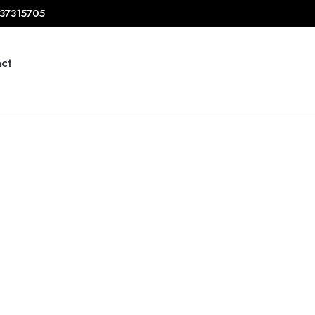
37315705
ct
 de confiden
FERICIT, MULȚUMIT ȘI RELAXAT.