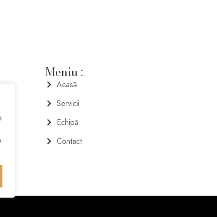
Meniu :
Acasă
Servicii
,
Echipă
a
Contact