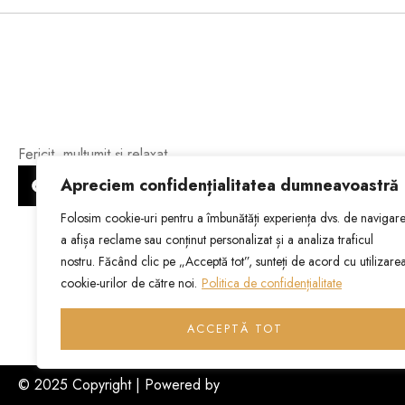
Fericit, mulțumit și relaxat.
Apreciem confidențialitatea dumneavoastră
Folosim cookie-uri pentru a îmbunătăți experiența dvs. de navigare
a afișa reclame sau conținut personalizat și a analiza traficul
nostru. Făcând clic pe „Acceptă tot”, sunteți de acord cu utilizare
cookie-urilor de către noi.
Politica de confidențialitate
ACCEPTĂ TOT
© 2025 Copyright | Powered by