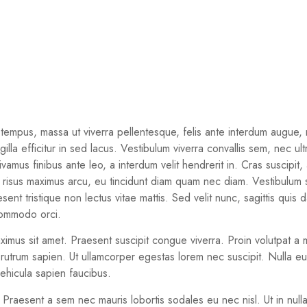
 tempus, massa ut viverra pellentesque, felis ante interdum augue, 
ngilla efficitur in sed lacus. Vestibulum viverra convallis sem, nec 
us finibus ante leo, a interdum velit hendrerit in. Cras suscipit, ant
lit risus maximus arcu, eu tincidunt diam quam nec diam. Vestibulum
esent tristique non lectus vitae mattis. Sed velit nunc, sagittis qu
 commodo orci.
aximus sit amet. Praesent suscipit congue viverra. Proin volutpat a m
el, rutrum sapien. Ut ullamcorper egestas lorem nec suscipit. Nulla e
vehicula sapien faucibus.
. Praesent a sem nec mauris lobortis sodales eu nec nisl. Ut in null