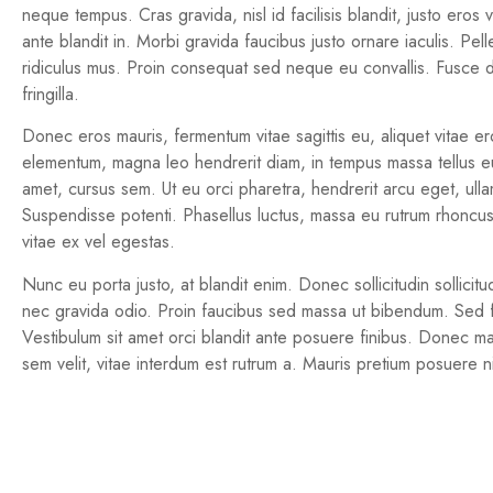
neque tempus. Cras gravida, nisl id facilisis blandit, justo eros
ante blandit in. Morbi gravida faucibus justo ornare iaculis. Pe
ridiculus mus. Proin consequat sed neque eu convallis. Fusce di
fringilla.
Donec eros mauris, fermentum vitae sagittis eu, aliquet vitae 
elementum, magna leo hendrerit diam, in tempus massa tellus eu e
amet, cursus sem. Ut eu orci pharetra, hendrerit arcu eget, ullam
Suspendisse potenti. Phasellus luctus, massa eu rutrum rhoncus, 
vitae ex vel egestas.
Nunc eu porta justo, at blandit enim. Donec sollicitudin sollicitu
nec gravida odio. Proin faucibus sed massa ut bibendum. Sed fringi
Vestibulum sit amet orci blandit ante posuere finibus. Donec ma
sem velit, vitae interdum est rutrum a. Mauris pretium posuere n