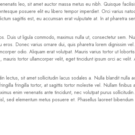
 venenatis leo, sit amet auctor massa metus eu nibh. Quisque facilis
llentesque posuere elit eu libero tempor imperdiet. Orci varius nat
ctum sagittis est, eu accumsan erat vulputate at. In at pharetra se
eros. Duis ut ligula commodo, maximus nulla ut, consectetur sem. 
ros. Donec varius ornare dui, quis pharetra lorem dignissim vel. Mo
corper odio. Aliquam erat volutpat. Mauris varius tortor ut lobortis
mauris tortor ullamcorper velit, eget tincidunt ipsum orci ac velit.
din lectus, sit amet sollicitudin lacus sodales a. Nulla blandit null
lla fringilla tortor, at sagittis tortor molestie vel. Nullam finibus
ximus enim venenatis ante tincidunt, nec volutpat purus sollicitud
isl, sed elementum metus posuere et. Phasellus laoreet bibendum tor