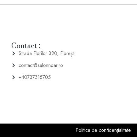
Contact :
Strada Florilor 320, Florești
contact@salonnoar.ro
+40737315705
Politica de confidențialitate