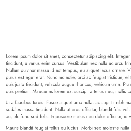
Lorem ipsum dolor sit amet, consectetur adipiscing elit. Integer
tincidunt, a varius enim cursus. Vestibulum nec nulla ac arcu fri
Nullam pulvinar massa id est tempus, eu aliquet lacus ornare. Vivam
purus est eget erat. Nunc molestie, orci ac feugiat tristique, e
quis justo tincidunt, vehicula augue rhoncus, vehicula urna. Pra
quis pretium. Maecenas lorem ex, suscipit a tellus nec, mollis
Ut a faucibus turpis. Fusce aliquet urna nulla, ac sagittis nibh m
sodales massa tincidunt. Nulla ut eros efficitur, blandit felis v
ac, eleifend sed felis. In posuere metus nec dolor efficitur, id 
Mauris blandit feugiat tellus eu luctus. Morbi sed molestie nulla