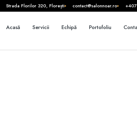
Strada Florilor 320, Florești
contact@salonnoar.ro
+407
Acasă
Servicii
Echipă
Portofoliu
Conta
Politica