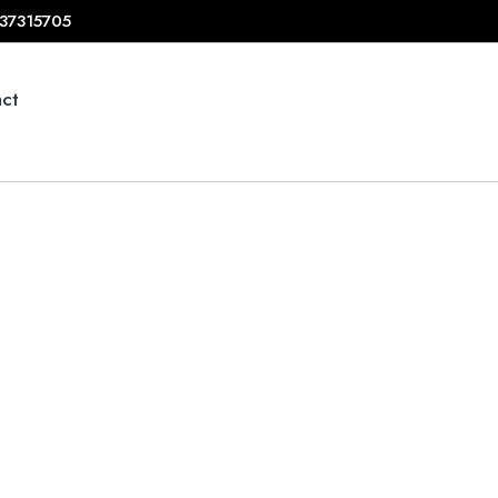
37315705
ct
Echipă
FERICIT, MULȚUMIT ȘI RELAXAT.