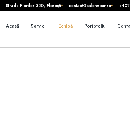
Strada Florilor 320, Florești
contact@salonnoar.ro
+407
Acasă
Servicii
Echipă
Portofoliu
Conta