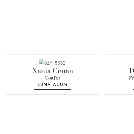
Xenia Cenan
D
Coafor
Fr
SUNĂ ACUM